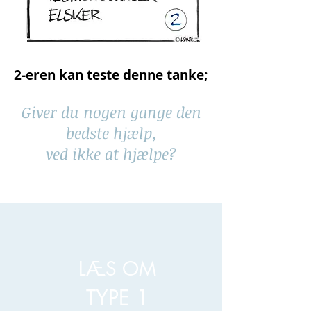
2-eren kan teste denne tanke;
Giver du nogen gange den
bedste hjælp,
ved ikke at hjælpe?
LÆS OM
TYPE 1