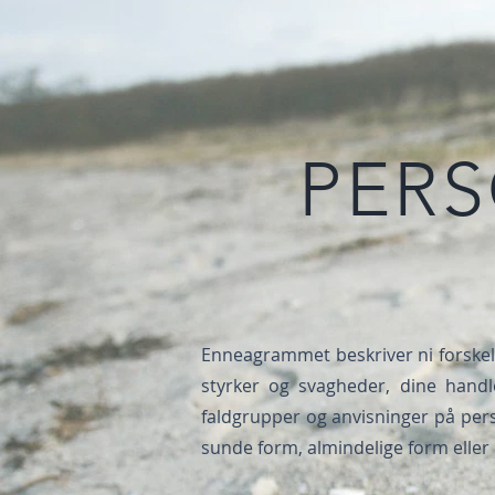
PER
Enneagrammet beskriver ni forskel
styrker og svagheder, dine hand
faldgrupper og anvisninger på pers
sunde form, almindelige form eller