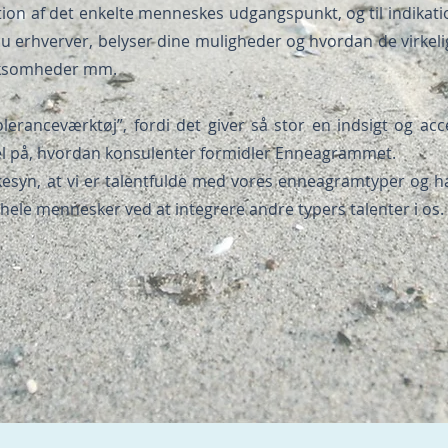
on af det enkelte menneskes udgangspunkt, og til indikati
 erhverver, belyser dine muligheder og hvordan de virkeli
virksomheder mm.
ranceværktøj”, fordi det giver så stor en indsigt og accep
el på, hvordan konsulenter formidler Enneagrammet.
esyn, at vi er talentfulde med vores enneagramtyper og ha
r hele mennesker ved at integrere andre typers talenter i os.