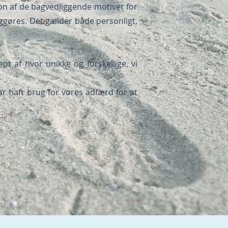
on af de bagvedliggende motiver for
ggøres. Det gælder både personligt,
t af hvor unikke og forskellige, vi
r haft brug for vores adfærd for at