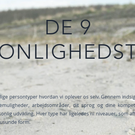
DE 9
SONLIGHEDS
lige persontyper hvordan vi oplever os selv. Gennem indsi
lemuligheder, arbejdsområder, dit sprog og dine kompet
onlig udvikling. Hver type har ligeledes ni niveauer, som 
 usunde form.