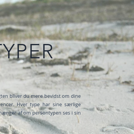
TYPER
gten bliver du mere bevidst om dine
encer. Hver type har sine særlige
afhænger af om persontypen ses i sin