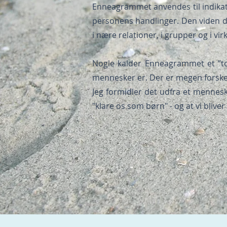
Enneagrammet anvendes til indikati
personens handlinger. Den viden du
i nære relationer, i grupper og i 
Nogle kalder Enneagrammet et ”tole
mennesker er. Der er megen forsk
Jeg formidler det udfra et mennesk
"klare os som børn" - og at vi blive